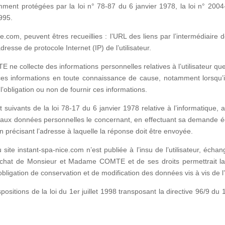
ent protégées par la loi n° 78-87 du 6 janvier 1978, la loi n° 2004
995.
ice.com, peuvent êtres recueillies : l’URL des liens par l’intermédiaire 
adresse de protocole Internet (IP) de l’utilisateur.
e collecte des informations personnelles relatives à l’utilisateur que
it ces informations en toute connaissance de cause, notamment lorsqu’i
 l’obligation ou non de fournir ces informations.
uivants de la loi 78-17 du 6 janvier 1978 relative à l’informatique, aux
tion aux données personnelles le concernant, en effectuant sa demande é
 en précisant l’adresse à laquelle la réponse doit être envoyée.
u site instant-spa-nice.com n’est publiée à l’insu de l’utilisateur, éc
achat de Monsieur et Madame COMTE et de ses droits permettrait la t
ligation de conservation et de modification des données vis à vis de l’u
sitions de la loi du 1er juillet 1998 transposant la directive 96/9 du 1