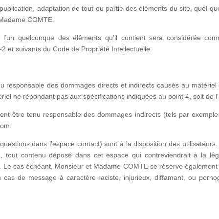
publication, adaptation de tout ou partie des éléments du site, quel que 
 et Madame COMTE.
e l’un quelconque des éléments qu’il contient sera considérée comm
2 et suivants du Code de Propriété Intellectuelle.
sponsable des dommages directs et indirects causés au matériel de l’u
atériel ne répondant pas aux spécifications indiquées au point 4, soit de 
 être tenu responsable des dommages indirects (tels par exemple 
.com.
s questions dans l’espace contact) sont à la disposition des utilisate
tout contenu déposé dans cet espace qui contreviendrait à la légis
es. Le cas échéant, Monsieur et Madame COMTE se réserve également la
en cas de message à caractère raciste, injurieux, diffamant, ou pornogr